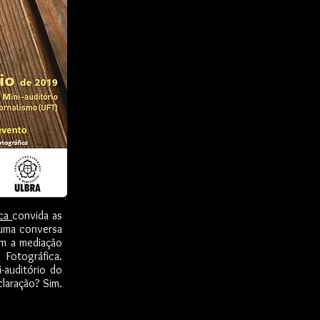
ica
convida as
 uma conversa
om a mediação
Fotográfica.
-auditório do
laração? Sim.