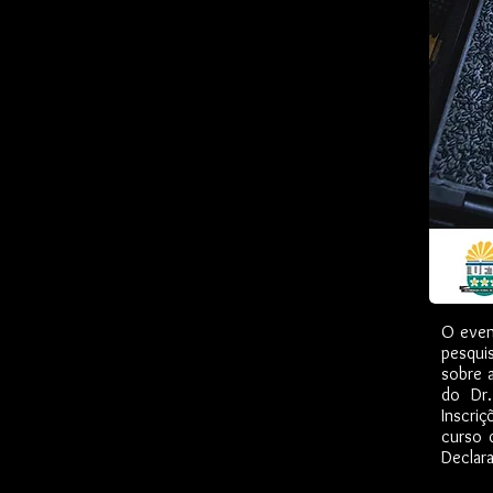
O even
pesqui
sobre 
do Dr.
Inscri
curso 
Declar