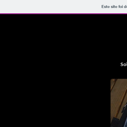
Este site foi
So