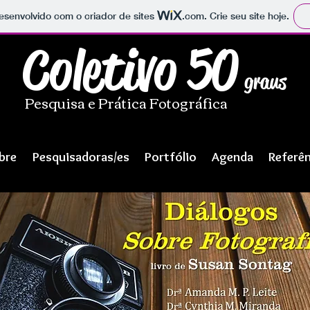
 desenvolvido com o criador de sites
.com
. Crie seu site hoje.
Coletivo 50
graus
Pesquisa e Prática Fotográfica
bre
Pesquisadoras/es
Portfólio
Agenda
Referên